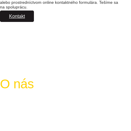
alebo prostredníctvom online kontaktného formulára. Tešíme sa
na spoluprácu.
Kontakt
O nás
Spoločnosť Tepper, spol. s.r.o. so sídlom v Bratislave vám ponúka
zapožičanie tepovačov a taktiež čističov okien. Okrem prenájmu
tepovačov a iných čistiacich nástrojov vám ponúkame profesionálne
a hĺbkové tepovanie kobercov, sedačiek či čalúneného nábytku.
Taktiež pre vás zabezpečíme tepovanie vašich automobilov
a profesionálne čistenie okien. Pracujeme rýchlo, efektívne a precízne.